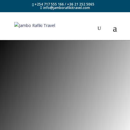
+254 717 555 166 / +36 21 252 5065
info@jamborafikitravel.com