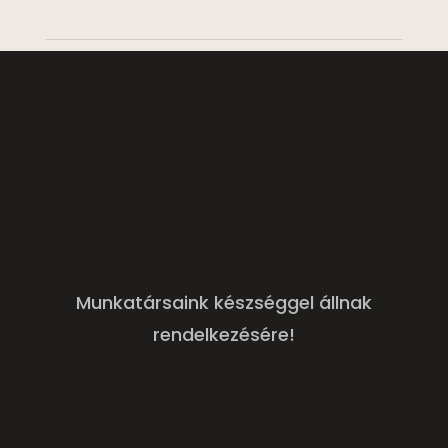
Munkatársaink készséggel állnak
rendelkezésére!
Név
Email cím