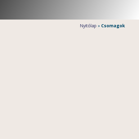
Nyitólap
»
Csomagok
„Karibu“ 10 éjszaka 4 napos szafarival
3 éj szafari (Amboseli + Tsavo West + Tsavo East) +
7 éj Diani Beach óceánpart (The Sands at Nomad,
Baobab Beach Resort & Spa, vagy a Swahili Beach
resort & Spa szállodákban )