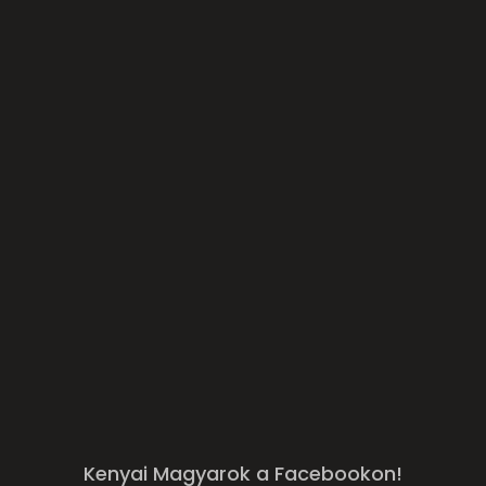
Telefonszám
Beszél Angolul?
Üzenete, kérdése
KÜLDÉS
Kenyai Magyarok a Facebookon!