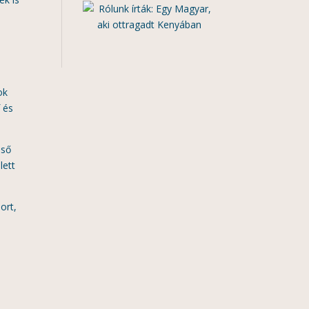
ok
f és
lső
lett
ort,