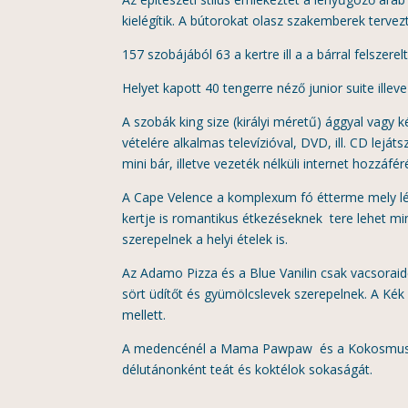
kielégítik. A bútorokat olasz szakemberek tervezt
157 szobájából 63 a kertre ill a a bárral felszer
Helyet kapott 40 tengerre néző junior suite illeve 
A szobák king size (királyi méretű) ággyal vagy k
vételére alkalmas televízióval, DVD, ill. CD lejá
mini bár, illetve vezeték nélküli internet hozzáfér
A Cape Velence a komplexum fó étterme mely lég
kertje is romantikus étkezéseknek tere lehet m
szerepelnek a helyi ételek is.
Az Adamo Pizza és a Blue Vanilin csak vacsoraidőb
sört üdítőt és gyümölcslevek szerepelnek. A Kék 
mellett.
A medencénél a Mama Pawpaw és a Kokosmuss bá
délutánonként teát és koktélok sokaságát.