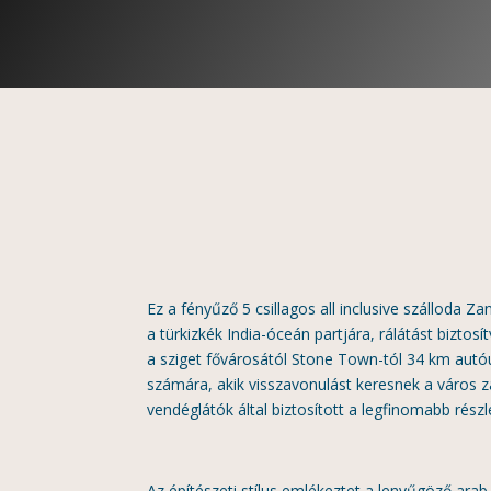
Ez a fényűző 5 csillagos all inclusive szálloda Za
a türkizkék India-óceán partjára, rálátást bizto
a sziget fővárosától Stone Town-tól 34 km autóú
számára, akik visszavonulást keresnek a város z
vendéglátók által biztosított a legfinomabb részl
Az építészeti stílus emlékeztet a lenyűgöző ara