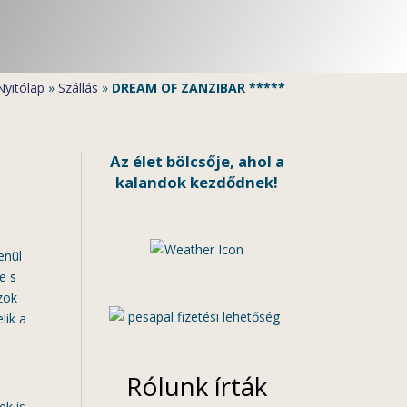
Nyitólap
»
Szállás
»
DREAM OF ZANZIBAR *****
Az élet bölcsője, ahol a
kalandok kezdődnek!
enül
e s
zok
lik a
Rólunk írták
ek is