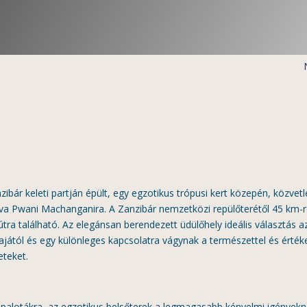
nzibár keleti partján épült, egy egzotikus trópusi kert közepén, közvetl
sítva Pwani Machanganira. A Zanzibár nemzetközi repülőterétől 45 km-r
tra található. Az elegánsan berendezett üdülőhely ideális választás a
ajától és egy különleges kapcsolatra vágynak a természettel és értéke
eteket.
b palotákra, az egzotikus belsőterek a legmagasabb kényelmi igényekn