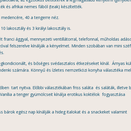
ék és afrikai nemes fából (teak) készítették.
elt medencére, 40 a tengerre néz.
10 lakosztály és 3 királyi lakosztály is.
ét franci ággyal, mennyezeti ventillátorral, telefonnal, műholdas adás
tszóval felszerelve kínálják a kényelmet. Minden szobában van mini szé
és.
kondicionált, és bőséges svédasztalos étkezéseket kínál. Árnyas kü
indenki számára. Könnyű és ízletes nemzetközi konyha választéka mel
en tart nyitva. Előbbi választékában friss saláta és saláták, illetve b
Vanília a tenger gyümölcseit kínálja erotikus koktélok fogyasztása
rok egész nap kínálják a hideg italokat és a snackeket valamint