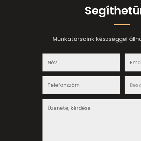
Segíthet
Munkatársaink készséggel álln