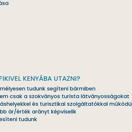
tása
IKIVEL KENYÁBA UTAZNI?
zemélyesen tudunk segíteni bármiben
nem csak a szokványos turista látványosságokat
áshelyekkel és turisztikai szolgáltatókkal működ
bb ár/érték arányt képviselik
jesíteni tudunk