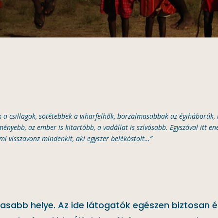
ak a csillagok, sötétebbek a viharfelhők, borzalmasabbak az égiháborúk
ményebb, az ember is kitartóbb, a vadállat is szívósabb. Egyszóval itt en
ami visszavonz mindenkit, aki egyszer belékóstolt…”
masabb helye. Az ide látogatók egészen biztosan é