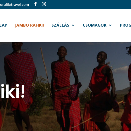
orafikitravel.com
LAP
JAMBO RAFIKI!
SZÁLLÁS
CSOMAGOK
PRO
ki!