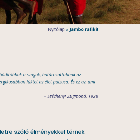
Nyitólap
»
Jambo rafiki!
, bódítóbbak a szagok, határozottabbak az
ergikusabban lüktet az élet pulzusa. És ez az, ami
– Széchenyi Zsigmond, 1928
letre szóló élményekkel térnek