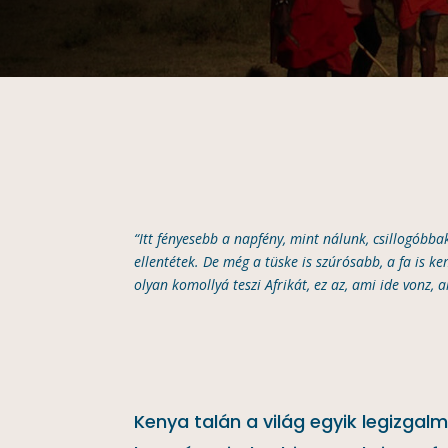
“Itt fényesebb a napfény, mint nálunk, csillogóbb
ellentétek. De még a tüske is szúrósabb, a fa is ke
olyan komollyá teszi Afrikát, ez az, ami ide vonz, 
Kenya talán a világ egyik legizgal