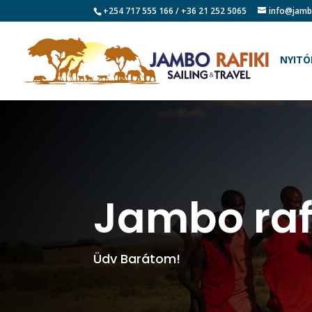
+254 717 555 166 / +36 21 252 5065
info@jamb
NYITÓ
Jambo rafi
Üdv Barátom!