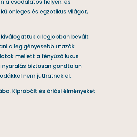
n a csodálatos helyen, és
különleges és egzotikus világot,
n kiválogattuk a legjobban bevált
ani a legigényesebb utazók
latok mellett a fényűző luxus
a nyaralás biztosan gondtalan
rodákkal nem juthatnak el.
ába. Kipróbált és óriási élményeket