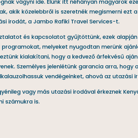
ognak vágyni ide. Élünk itt néhányan magyarok eze
k, akik közelebbről is szeretnék megismerni ezt a 
si irodát, a Jambo Rafiki Travel Services-t.
sztalatot és kapcsolatot gyűjtöttünk, ezek alapjá
éb programokat, melyeket nyugodtan merünk ajánl
eztünk kialakítani, hogy a kedvező árfekvésű aján
enek. Személyes jelenlétünk garancia arra, hogy 
 elkalauzolhassuk vendégeinket, ahová az utazási i
 egyénileg vagy más utazási irodával érkeznek Keny
i számukra is.