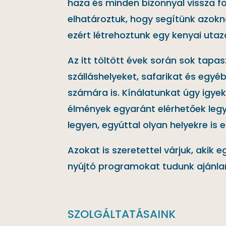
haza és minden bizonnyal vissza f
elhatároztuk, hogy segítünk azokna
ezért létrehoztunk egy kenyai utazá
Az itt töltött évek során sok tapa
szálláshelyeket, safarikat és egy
számára is. Kínálatunkat úgy igyek
élmények egyaránt elérhetőek legy
legyen, egyúttal olyan helyekre is
Azokat is szeretettel várjuk, akik
nyújtó programokat tudunk ajánlan
SZOLGÁLTATÁSAINK