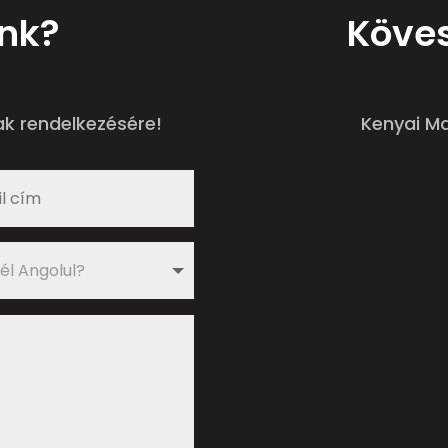
ünk?
Köves
ak rendelkezésére!
Kenyai M