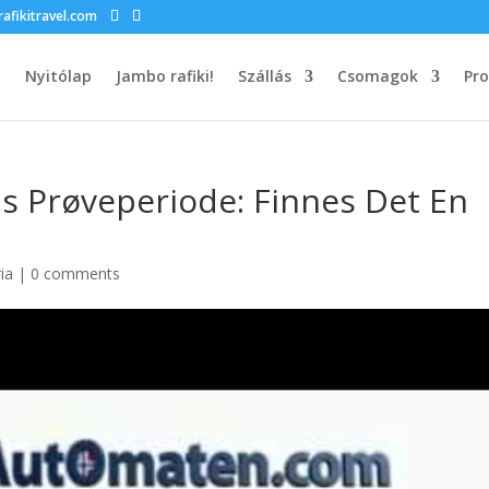
afikitravel.com
Nyitólap
Jambo rafiki!
Szállás
Csomagok
Pr
is Prøveperiode: Finnes Det En
ia
|
0 comments