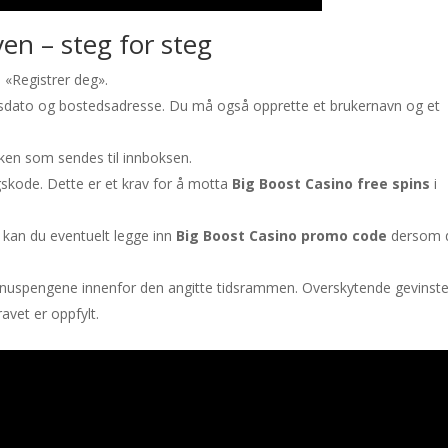
ven – steg for steg
å «Registrer deg».
selsdato og bostedsadresse. Du må også opprette et brukernavn og et
nken som sendes til innboksen.
skode. Dette er et krav for å motta
Big Boost Casino free spins
i
r kan du eventuelt legge inn
Big Boost Casino promo code
dersom 
er bonuspengene innenfor den angitte tidsrammen. Overskytende gevinste
avet er oppfylt.