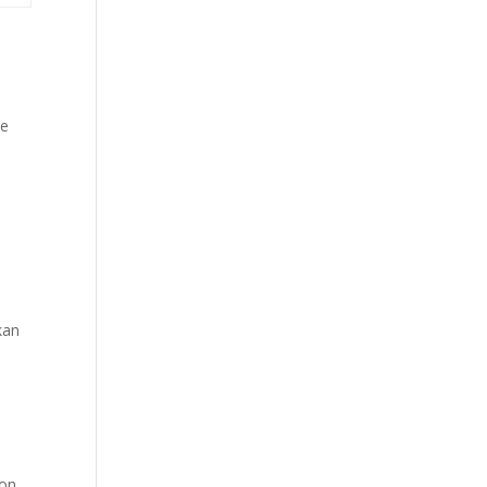
se
kan
jon