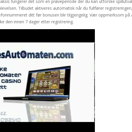
praksis fungerer det som en prøveperiode der du kan utforske spillutva
evelsen. Tilbudet aktiveres automatisk når du fullfører registreringen
fonnummeret ditt før bonusen blir tilgjengelig. Vær oppmerksom på 
e den innen 7 dager etter registrering.