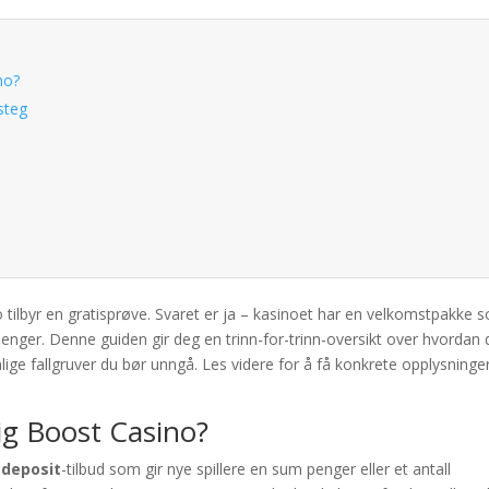
no?
 steg
 tilbyr en gratisprøve. Svaret er ja – kasinoet har en velkomstpakke 
penger. Denne guiden gir deg en trinn-for-trinn-oversikt over hvordan 
anlige fallgruver du bør unngå. Les videre for å få konkrete opplysninge
ig Boost Casino?
 deposit
-tilbud som gir nye spillere en sum penger eller et antall