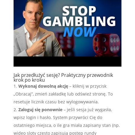
Jak przedłużyć sesję? Praktyczny przewodnik
krok po kroku
Wykonaj dowolną akcję
– kliknij w przycisk
„Obracaj”, zmień zakładkę lub odśwież stronę. To
resetuje licznik czasu bez wylogowywania.
Zaloguj się ponownie
– jeśli sesja już wygasła,
wpisz login i hasło. System przywróci Cię do
ostatniego miejsca, o ile gra miała zapisany stan (np.
wideo sloty często zapisują postęp rundy