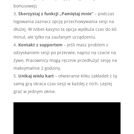
bonusowej).
Skorzystaj z funkcji „Pamiętaj mnie”
– podczas
logowania zaznacz opcję przechowywania sesji na
dłużej. W Ivibet-kasyno ta opcja wydłuża czas do 60
minut, ale tylko na zaufanym urządzeniu.
Kontakt z supportem
– jeśli masz problem z
odzyskaniem sesji po przerwie, napisz na czacie na
żywo. Pracownicy mogą ręcznie przedłużyć sesję na
maksymalnie 2 godziny.
Unikaj wielu kart
– otwieranie kilku zakładek z tą
samą grą skraca czas sesji w każdej z nich. Lepiej
grać w jednym oknie.