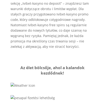
sekcję „Ivibet-kasyno no deposit” – znajdziesz tam
warunki dotyczące obrotu i limitów wypłat. Dla
stałych graczy przygotowano Ivibet-kasyno promo
code, który odblokowuje cotygodniowe nagrody.
Natomiast Ivibet-kasyno free spins są regularnie
dodawane do nowych tytułów, co daje szansę na
wygraną bez ryzyka. Pamiętaj jednak, że każda
promocja ma określony czas trwania sesji – nie
zwlekaj z aktywacją, aby nie stracić korzyści.
Az élet bölcsője, ahol a kalandok
kezdődnek!