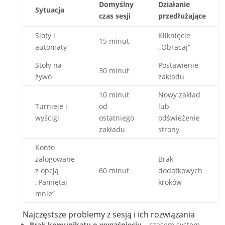
Domyślny
Działanie
Sytuacja
czas sesji
przedłużające
Sloty i
Kliknięcie
15 minut
automaty
„Obracaj”
Stoły na
Postawienie
30 minut
żywo
zakładu
10 minut
Nowy zakład
Turnieje i
od
lub
wyścigi
ostatniego
odświeżenie
zakładu
strony
Konto
zalogowane
Brak
z opcją
60 minut
dodatkowych
„Pamiętaj
kroków
mnie”
Najczęstsze problemy z sesją i ich rozwiązania
Brak komunikatu o wygaśnięciu
– czasem system