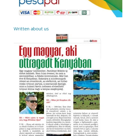
Written about us