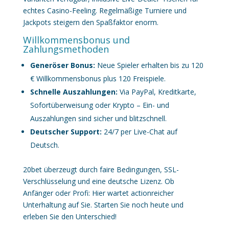
echtes Casino-Feeling. Regelmäßige Turniere und
Jackpots steigern den Spaßfaktor enorm.
Willkommensbonus und
Zahlungsmethoden
Generöser Bonus:
Neue Spieler erhalten bis zu 120
€ Willkommensbonus plus 120 Freispiele.
Schnelle Auszahlungen:
Via PayPal, Kreditkarte,
Sofortüberweisung oder Krypto – Ein- und
Auszahlungen sind sicher und blitzschnell.
Deutscher Support:
24/7 per Live-Chat auf
Deutsch.
20bet überzeugt durch faire Bedingungen, SSL-
Verschlüsselung und eine deutsche Lizenz. Ob
Anfänger oder Profi: Hier wartet actionreicher
Unterhaltung auf Sie. Starten Sie noch heute und
erleben Sie den Unterschied!