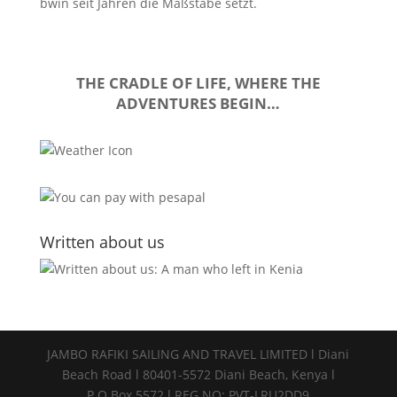
bwin seit Jahren die Maßstäbe setzt.
THE CRADLE OF LIFE, WHERE THE
ADVENTURES BEGIN…
Written about us
JAMBO RAFIKI SAILING AND TRAVEL LIMITED l Diani
Beach Road l 80401-5572 Diani Beach, Kenya l
P.O.Box 5572 l REG NO: PVT-LRU2DD9