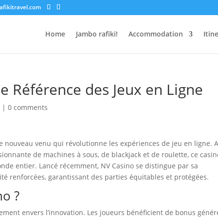
fikitravel.com
Home
Jambo rafiki!
Accommodation
Itin
le Référence des Jeux en Ligne
d
|
0 comments
 le nouveau venu qui révolutionne les expériences de jeu en ligne. 
ssionnante de machines à sous, de blackjack et de roulette, ce casin
onde entier. Lancé récemment, NV Casino se distingue par sa
té renforcées, garantissant des parties équitables et protégées.
no ?
ement envers l’innovation. Les joueurs bénéficient de bonus géné