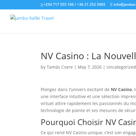
+254 717 555 166 / +36 21 252 5065
info@jambora
NV Casino : La Nouvel
by
Tamás Csere
|
May 7, 2026
|
Uncategorize
Plongez dans l’univers excitant de
NV Casino
,
une interface intuitive et une sélection impre
virtuel attire rapidement les passionnés du m
technologie de pointe et ses mesures de sécuri
Pourquoi Choisir NV Casi
Ce qui rend NV Casino unique, c’est son engag