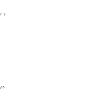
r le
VIP