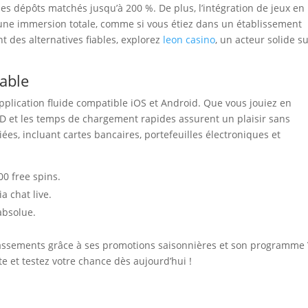
des dépôts matchés jusqu’à 200 %. De plus, l’intégration de jeux en
 une immersion totale, comme si vous étiez dans un établissement
 des alternatives fiables, explorez
leon casino
, un acteur solide su
able
pplication fluide compatible iOS et Android. Que vous jouiez en
D et les temps de chargement rapides assurent un plaisir sans
ées, incluant cartes bancaires, portefeuilles électroniques et
00 free spins.
a chat live.
absolue.
lassements grâce à ses promotions saisonnières et son programme 
 et testez votre chance dès aujourd’hui !