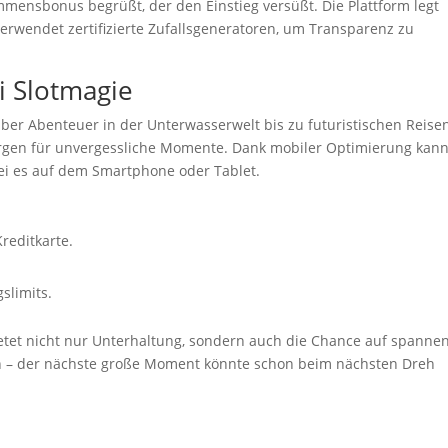
mensbonus begrüßt, der den Einstieg versüßt. Die Plattform legt
erwendet zertifizierte Zufallsgeneratoren, um Transparenz zu
ei Slotmagie
r Abenteuer in der Unterwasserwelt bis zu futuristischen Reise
 sorgen für unvergessliche Momente. Dank mobiler Optimierung kann
sei es auf dem Smartphone oder Tablet.
reditkarte.
slimits.
etet nicht nur Unterhaltung, sondern auch die Chance auf spanne
n – der nächste große Moment könnte schon beim nächsten Dreh