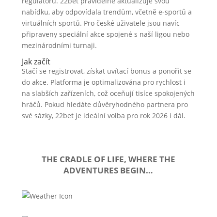
regulátorů. 22bet pravidelně aktualizuje svou
nabídku, aby odpovídala trendům, včetně e-sportů a
virtuálních sportů. Pro české uživatele jsou navíc
připraveny speciální akce spojené s naší ligou nebo
mezinárodními turnaji.
Jak začít
Stačí se registrovat, získat uvítací bonus a ponořit se
do akce. Platforma je optimalizována pro rychlost i
na slabších zařízeních, což oceňují tisíce spokojených
hráčů. Pokud hledáte důvěryhodného partnera pro
své sázky, 22bet je ideální volba pro rok 2026 i dál.
THE CRADLE OF LIFE, WHERE THE
ADVENTURES BEGIN…