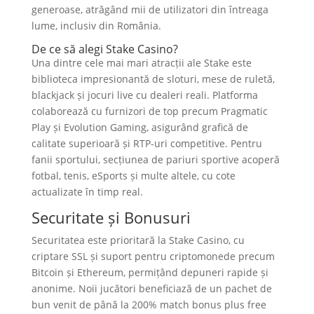
generoase, atrăgând mii de utilizatori din întreaga
lume, inclusiv din România.
De ce să alegi Stake Casino?
Una dintre cele mai mari atracții ale Stake este
biblioteca impresionantă de sloturi, mese de ruletă,
blackjack și jocuri live cu dealeri reali. Platforma
colaborează cu furnizori de top precum Pragmatic
Play și Evolution Gaming, asigurând grafică de
calitate superioară și RTP-uri competitive. Pentru
fanii sportului, secțiunea de pariuri sportive acoperă
fotbal, tenis, eSports și multe altele, cu cote
actualizate în timp real.
Securitate și Bonusuri
Securitatea este prioritară la Stake Casino, cu
criptare SSL și suport pentru criptomonede precum
Bitcoin și Ethereum, permițând depuneri rapide și
anonime. Noii jucători beneficiază de un pachet de
bun venit de până la 200% match bonus plus free