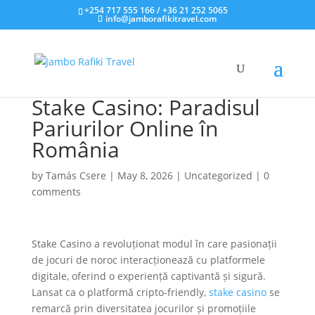
+254 717 555 166 / +36 21 252 5065
info@jamborafikitravel.com
Stake Casino: Paradisul
Pariurilor Online în
România
by
Tamás Csere
|
May 8, 2026
|
Uncategorized
|
0
comments
Stake Casino a revoluționat modul în care pasionații
de jocuri de noroc interacționează cu platformele
digitale, oferind o experiență captivantă și sigură.
Lansat ca o platformă cripto-friendly,
stake casino
se
remarcă prin diversitatea jocurilor și promoțiile