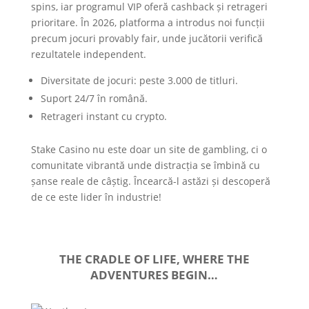
spins, iar programul VIP oferă cashback și retrageri
prioritare. În 2026, platforma a introdus noi funcții
precum jocuri provably fair, unde jucătorii verifică
rezultatele independent.
Diversitate de jocuri: peste 3.000 de titluri.
Suport 24/7 în română.
Retrageri instant cu crypto.
Stake Casino nu este doar un site de gambling, ci o
comunitate vibrantă unde distracția se îmbină cu
șanse reale de câștig. Încearcă-l astăzi și descoperă
de ce este lider în industrie!
THE CRADLE OF LIFE, WHERE THE
ADVENTURES BEGIN…