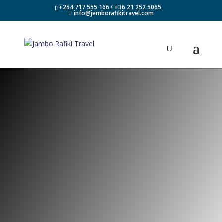
+254 717 555 166 / +36 21 252 5065
info@jamborafikitravel.com