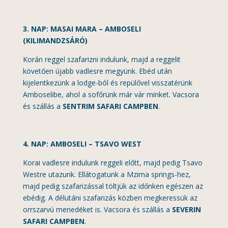
3. NAP: MASAI MARA – AMBOSELI
(KILIMANDZSÁRÓ)
Korán reggel szafarizni indulunk, majd a reggelit
követően újabb vadlesre megyünk. Ebéd után
kijelentkezünk a lodge-ból és repülővel visszatérünk
Amboselibe, ahol a sofőrünk már vár minket. Vacsora
és szállás a
SENTRIM SAFARI CAMPBEN
.
4. NAP: AMBOSELI – TSAVO WEST
Korai vadlesre indulunk reggeli előtt, majd pedig Tsavo
Westre utazunk. Ellátogatunk a Mzima springs-hez,
majd pedig szafarizással töltjük az időnken egészen az
ebédig. A délutáni szafarizás közben megkeressük az
orrszarvú menedéket is. Vacsora és szállás a
SEVERIN
SAFARI CAMPBEN
.