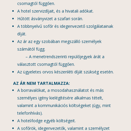
csomagtól függően.
A hotel szervizdíjait, és a hivatali adókat.
Hűtött ásványvizet a szafari során.
A többnyelvű sofőr és idegenvezető szolgálatainak
díját.
Az ár az egy szobában megszálló személyek
számától függ.
– A menetrendszerinti repülőjegyek árát a
választott csomagtól függően.
Az ügyeletes orvos készenléti díját szükség esetén.
AZ ÁR NEM TARTALMAZZA:
A borravalókat, a mosodahasználatot és más
személyes igény kielégítésére alkalmas tételt,
valamint a kommunikációs költségeket (úgy, mint
telefonhívás).
A hotel/lodge egyéb költségeit.
A sofőrök, idegenvezetők, valamint a személyzet