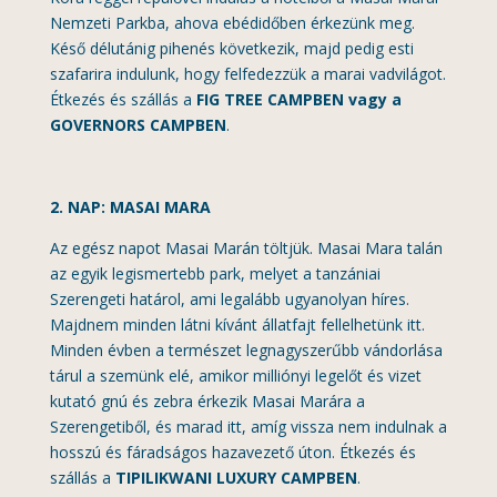
Nemzeti Parkba, ahova ebédidőben érkezünk meg.
Késő délutánig pihenés következik, majd pedig esti
szafarira indulunk, hogy felfedezzük a marai vadvilágot.
Étkezés és szállás a
FIG TREE CAMPBEN vagy a
GOVERNORS CAMPBEN
.
2. NAP: MASAI MARA
Az egész napot Masai Marán töltjük. Masai Mara talán
az egyik legismertebb park, melyet a tanzániai
Szerengeti határol, ami legalább ugyanolyan híres.
Majdnem minden látni kívánt állatfajt fellelhetünk itt.
Minden évben a természet legnagyszerűbb vándorlása
tárul a szemünk elé, amikor milliónyi legelőt és vizet
kutató gnú és zebra érkezik Masai Marára a
Szerengetiből, és marad itt, amíg vissza nem indulnak a
hosszú és fáradságos hazavezető úton. Étkezés és
szállás a
TIPILIKWANI LUXURY CAMPBEN
.